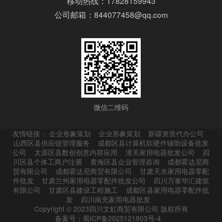
移动热线：17828159943
公司邮箱：844077458@qq.com
微信二维码
友情链接：
企业形象策划
企业形象策划
新疆资质代办公司
山西区县供应链管理服务
成都区县计算机软硬件辅助设备批发
公司
太原区县数创创意内容应用
潼关家用电器批发公司
四
川区县个体工商户注册
青海区县企业管理咨询
成都霍达尼商
贸有限公司
成都霍达尼商贸有限公司
甘肃天水家用电器零配
件批发
甘肃兰州家用电器零配件批发公司
四川万泰华汇建筑
有限公司
甘肃区县建设工程施工
成都区县家用电器零配件批
发
四川南充家用电器批发
Copyright © 2023四川文虹商贸有限公司 版权所有
备案号：蜀ICP备2025121803号-4